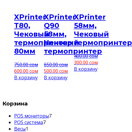
XPrinter
XPrinter
XPrinter
Т80,
Q90
58мм,
Чековый
58мм,
Чековый
термопринтер
Чековый
термопринтер
80мм
термопринтер
400.00
сом
300.00
сом
750.00
сом
650.00
сом
В корзину
600.00
сом
500.00
сом
В корзину
В корзину
Корзина
7
POS мониторы
7
7
товаров
POS система
7
1
товаров
Весы
1