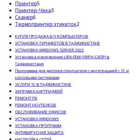
товар
5
Принтер
5
товаров
3
Принтер-Чека
3
6
товара
Сканер
6
товаров
2
Термопринтер этикеток
2
товара
КУПЛЯ ПРОДАЖА Б/У КОМПЬЮТЕРОВ
УСТАНОВКА ТУРНИКЕТОВ В ТАДЖИКИСТАНЕ
УСТАНОВКА WINDOWS SERVER 2022
Установка и внедрение LIRA-FEM (ЛИРА-САПР) в
Таджикистане
Программа для дисплея покупателя с интеграцией с 1С и
кассовыми системами
УСЛУГИ 1С В ТАДЖИКИСТАНЕ
ЗАПРАВКА КАРТРИДЖЕЙ
РЕМОНТ ПК
РЕМОНТ НОУТБУКОВ
ОБСЛУЖИВАНИЕ ОФИСОВ
УСТАНОВКА WINDOWS
УСТАНОВКА ПРОГРАММ
АНТИВИРУСНАЯ ЗАЩИТА
НАСТРОЙКА СЕТЕЙ