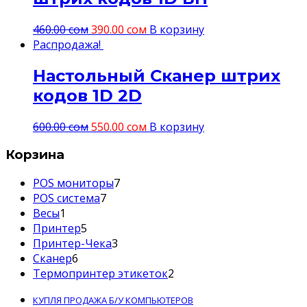
460.00
сом
390.00
сом
В корзину
Распродажа!
Настольный Сканер штрих
кодов 1D 2D
600.00
сом
550.00
сом
В корзину
Корзина
7
POS мониторы
7
7
товаров
POS система
7
1
товаров
Весы
1
товар
5
Принтер
5
товаров
3
Принтер-Чека
3
6
товара
Сканер
6
товаров
2
Термопринтер этикеток
2
товара
КУПЛЯ ПРОДАЖА Б/У КОМПЬЮТЕРОВ